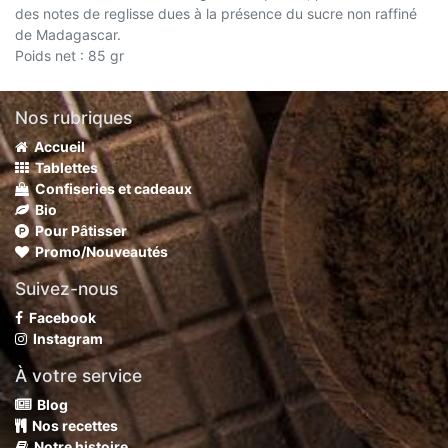
des notes de reglisse dues à la présence du sucre non raffiné
de Madagascar.
Poids net : 85 gr
Nos rubriques
Accueil
Tablettes
Confiseries et cadeaux
Bio
Pour Pâtisser
Promo/Nouveautés
Suivez-nous
Facebook
Instagram
À votre service
Blog
Nos recettes
Notre histoire