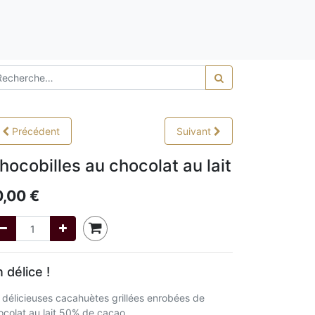
0,00
Précédent
Suivant
hocobilles au chocolat au lait
0,00
€
 délice !
 délicieuses cacahuètes grillées enrobées de
ocolat au lait 50% de cacao.