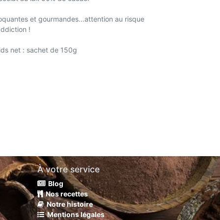
oquantes et gourmandes...attention au risque
ddiction !
ids net : sachet de 150g
À votre service
Blog
Nos recettes
Notre histoire
Mentions légales