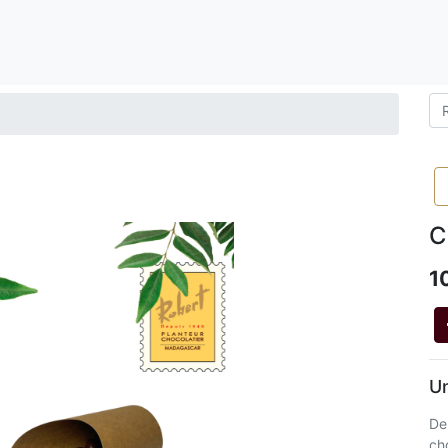
C
1
Un
De
ch