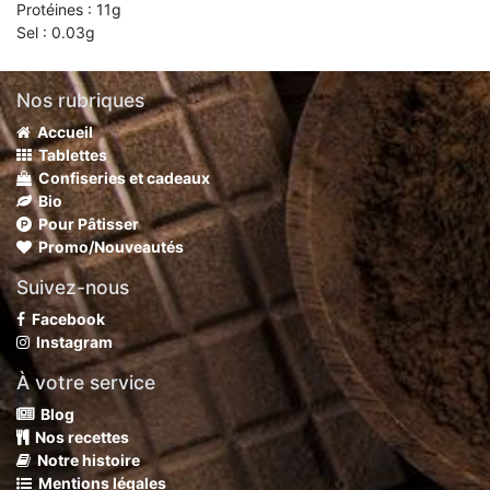
Protéines : 11g
Sel : 0.03g
Nos rubriques
Accueil
Tablettes
Confiseries et cadeaux
Bio
Pour Pâtisser
Promo/Nouveautés
Suivez-nous
Facebook
Instagram
À votre service
Blog
Nos recettes
Notre histoire
Mentions légales