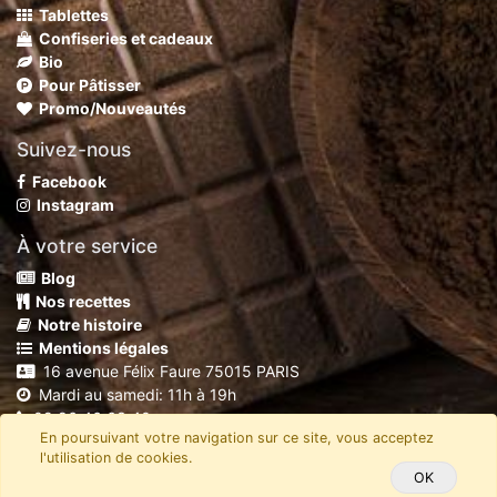
Tablettes
Confiseries et cadeaux
Bio
Pour Pâtisser
Promo/Nouveautés
Suivez-nous
Facebook
Instagram
À votre service
Blog
Nos recettes
Notre histoire
Mentions légales
16 avenue Félix Faure 75015 PARIS
Mardi au samedi: 11h à 19h
09 86 46 63 40
En poursuivant votre navigation sur ce site, vous acceptez
shop@chocolaterierobert.fr
l'utilisation de cookies.
Copyright
C'Mada
OK