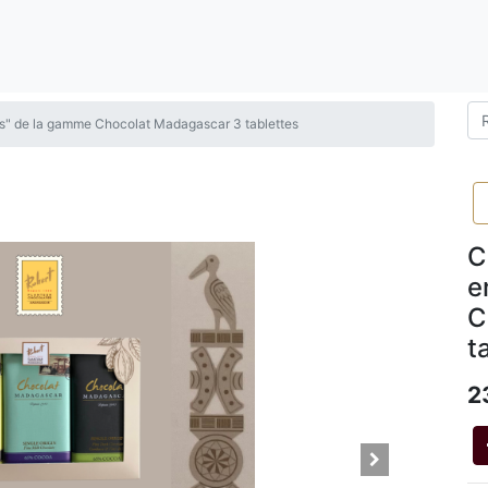
es" de la gamme Chocolat Madagascar 3 tablettes
C
e
C
t
2