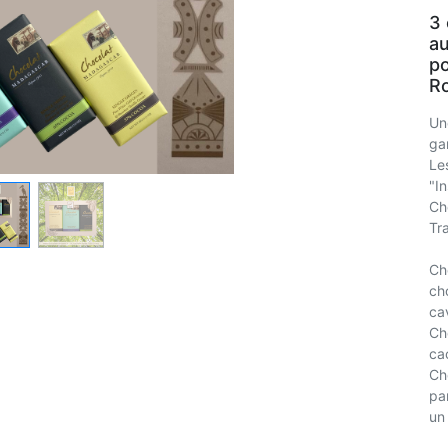
3 
au
po
Ro
Un
ga
Le
"In
Ch
Tr
Ch
ch
ca
Ch
ca
Ch
pa
un