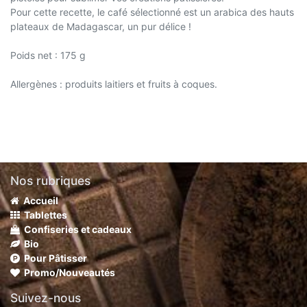
Pour cette recette, le café sélectionné est un arabica des hauts
plateaux de Madagascar, un pur délice !
Poids net : 175 g
Allergènes : produits laitiers et fruits à coques.
Nos rubriques
Accueil
Tablettes
Confiseries et cadeaux
Bio
Pour Pâtisser
Promo/Nouveautés
Suivez-nous