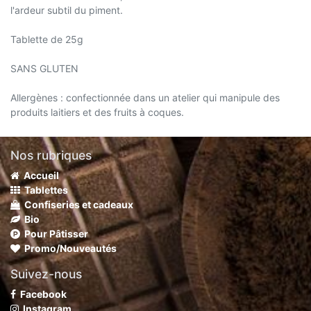
l'ardeur subtil du piment.
Tablette de 25g
SANS GLUTEN
Allergènes : confectionnée dans un atelier qui manipule des
produits laitiers et des fruits à coques.
Nos rubriques
Accueil
Tablettes
Confiseries et cadeaux
Bio
Pour Pâtisser
Promo/Nouveautés
Suivez-nous
Facebook
Instagram