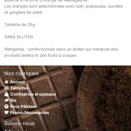
Les oranges sont sélectionnées avec soin, pulpeuses, sucrées
et gorgées de soleil.
Tablette de 25g
SANS GLUTEN
Allergènes : confectionnée dans un atelier qui manipule des
produits laitiers et des fruits à coques.
Nos rubriques
Accueil
Tablettes
Confiseries et cadeaux
Bio
Pour Pâtisser
Promo/Nouveautés
Suivez-nous