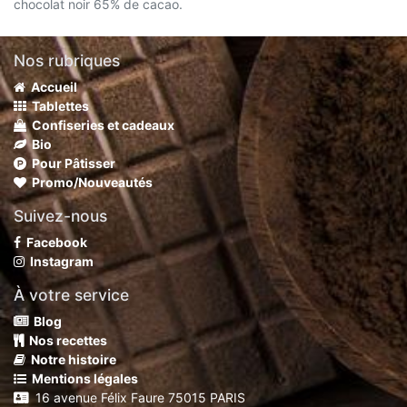
chocolat noir 65% de cacao.
Nos rubriques
Accueil
Tablettes
Confiseries et cadeaux
Bio
Pour Pâtisser
Promo/Nouveautés
Suivez-nous
Facebook
Instagram
À votre service
Blog
Nos recettes
Notre histoire
Mentions légales
16 avenue Félix Faure 75015 PARIS