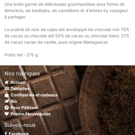
Une boite garnie de délicieuses gourmandises sous forme de
lémuriens, de baobabs, de caméléons et d'arbres du voyageur
à partager.
Le praliné de noix de cajou est enveloppé de chocolat noir 70%
de cacao ou chocolat lait 50% de cacao ou chocolat blanc 37%
de cacao caviar de vanille, pure origine Madagascar.
Poids net : 275 g
Nos rubriques
Accueil
Tablettes
Confiseries et cadeaux
Bio
Pour Pâtisser
Promo/Nouveautés
Suivez-nous
Facebook