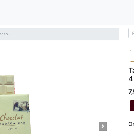
acao -
T
4
7
On