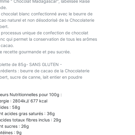
mme " Chocolat Madagascar", labelisée Raise
ade.
 chocolat blanc confectionné avec le beurre de
cao naturel et non désodorisé de la Chocolaterie
bert.
 processus unique de confection de chocolat
anc qui permet la conservation de tous les arômes
 cacao.
e recette gourmande et peu sucrée.
blette de 85g- SANS GLUTEN -
grédients : beurre de cacao de la Chocolaterie
bert, sucre de canne, lait entier en poudre
leurs Nutritionnelles pour 100g :
ergie : 2804kJ/ 677 kcal
pides : 58g
nt acides gras saturés : 36g
ucides totaux fibres inclus : 29g
nt sucres : 26g
otéines : 9g