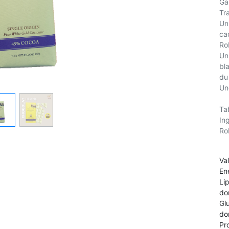
Ga
Tr
Un
ca
Ro
Un
bl
du
Un
Ta
In
Ro
Va
En
Li
do
Gl
do
Pr