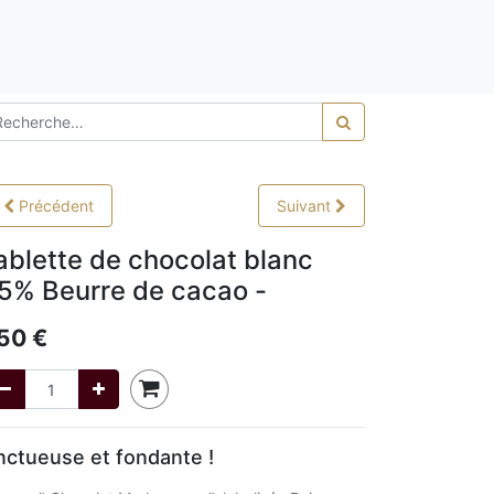
0,00
Précédent
Suivant
ablette de chocolat blanc
5% Beurre de cacao -
,50
€
ctueuse et fondante !