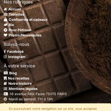
Nos rubriques
Accueil
Tablettes
Confiseries et cadeaux
Bio
Pour Pâtisser
Promo/Nouveautés
Suivez-nous
Facebook
Instagram
À votre service
Blog
Nos recettes
Notre histoire
Mentions légales
16 avenue Félix Faure 75015 PARIS
Mardi au samedi: 11h à 19h
09 86 46 63 40
En poursuivant votre navigation sur ce site, vous acceptez
shop@chocolaterierobert.fr