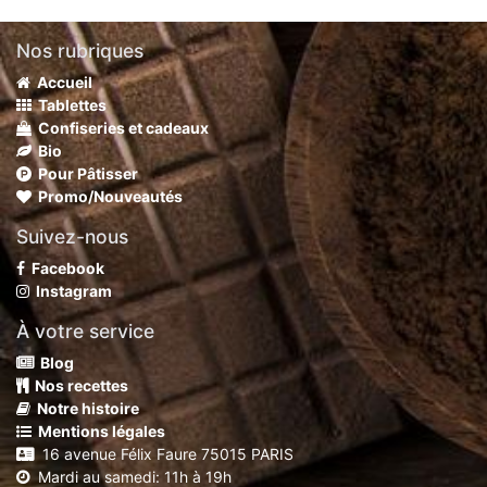
Nos rubriques
Accueil
Tablettes
Confiseries et cadeaux
Bio
Pour Pâtisser
Promo/Nouveautés
Suivez-nous
Facebook
Instagram
À votre service
Blog
Nos recettes
Notre histoire
Mentions légales
16 avenue Félix Faure 75015 PARIS
Mardi au samedi: 11h à 19h