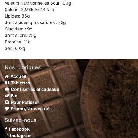
Valeurs Nutritionnelles pour 100g :
Calorie: 2276kJ/544 kcal
Lipides: 36g
dont acides gras saturés : 22g
Glucides: 49g
dont sucre: 25g
Protéine: 11g
Sel: 0.02g
Nos rubriques
Accueil
Tablettes
Confiseries et cadeaux
Bio
Pour Pâtisser
Promo/Nouveautés
Suivez-nous
Facebook
Instagram