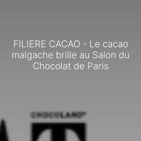
FILIERE CACAO - Le cacao
malgache brille au Salon du
Chocolat de Paris