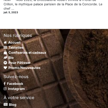
Crillon, le mythique palace parisien de la Place de la Concorde. Le
chef ...
juil. 5, 2023
Nos rubriques
Accueil
Tablettes
Confiseries et cadeaux
Bio
Pour Pâtisser
Promo/Nouveautés
Suivez-nous
Facebook
Instagram
À votre service
Blog