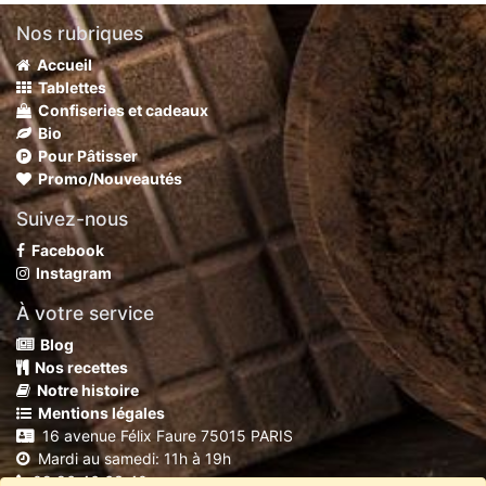
Nos rubriques
Accueil
Tablettes
Confiseries et cadeaux
Bio
Pour Pâtisser
Promo/Nouveautés
Suivez-nous
Facebook
Instagram
À votre service
Blog
Nos recettes
Notre histoire
Mentions légales
16 avenue Félix Faure 75015 PARIS
Mardi au samedi: 11h à 19h
09 86 46 63 40