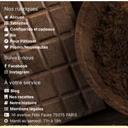
Nos rubriques
Accueil
Tablettes
Confiseries et cadeaux
Bio
Pour Pâtisser
Promo/Nouveautés
Suivez-nous
Facebook
Instagram
À votre service
Blog
Nos recettes
Notre histoire
Mentions légales
16 avenue Félix Faure 75015 PARIS
Mardi au samedi: 11h à 19h
09 86 46 63 40